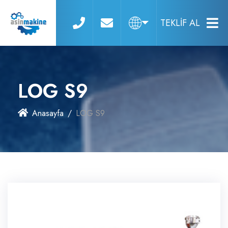
TEKLİF AL
LOG S9
Anasayfa
LOG S9