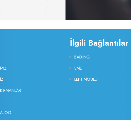
İlgili Bağlantılar
BAIXING
İMİZ
SML
İZ
LEFT MOULD
EKİPMANLAR
TALOG
EKİPMANLAR