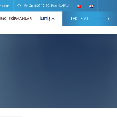
ine.com
Pzt-Cts 8:00-19:30, Pazar-KAPALI
TEKLİF AL
IMCI EKİPMANLAR
İLETİŞİM