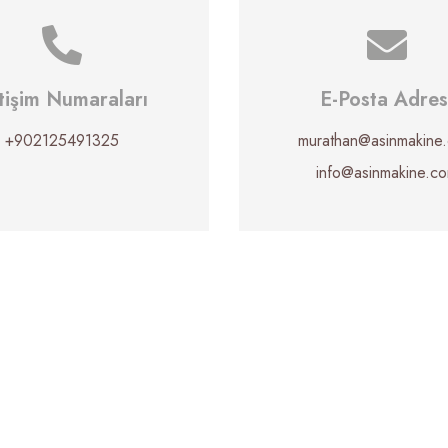
etişim Numaraları
E-Posta Adres
+902125491325
murathan@asinmakine
info@asinmakine.c