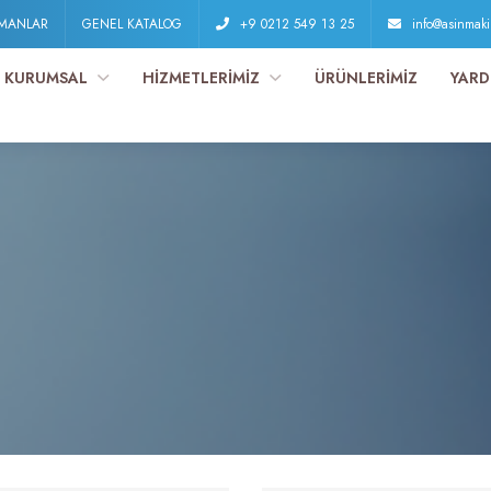
PMANLAR
GENEL KATALOG
+9 0212 549 13 25
info@asinmak
KURUMSAL
HİZMETLERİMİZ
ÜRÜNLERİMİZ
YARD